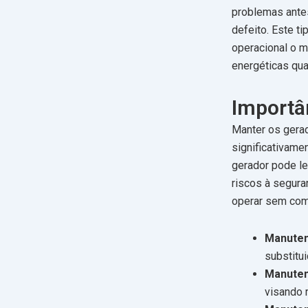
problemas antes
defeito. Este t
operacional o m
energéticas qu
Importâ
Manter os gerad
significativame
gerador pode le
riscos à segura
operar sem com
Manuten
substitu
Manuten
visando 