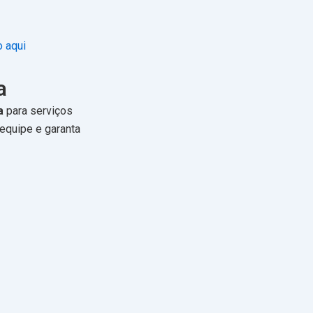
o aqui
a
a
para serviços
equipe e garanta