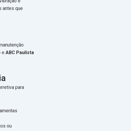
vibração e
s antes que
e manutenção
o
e
ABC Paulista
ia
rretiva para
rramentas
dos ou