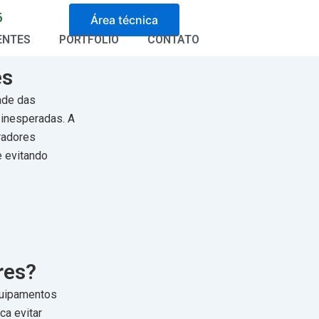
6
Área técnica
ENTES
PORTFOLIO
CONTATO
es
dade das
 inesperadas. A
radores
e evitando
res?
quipamentos
ca evitar