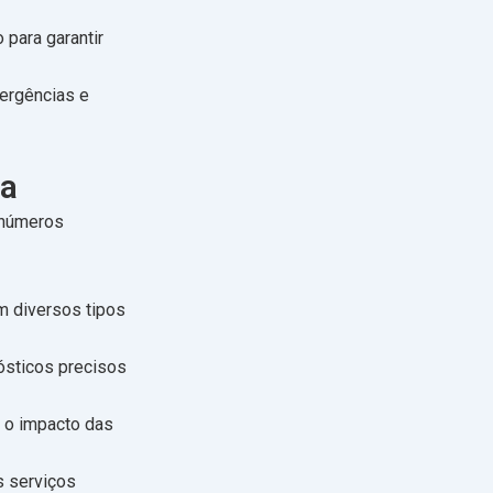
 para garantir
mergências e
ia
inúmeros
m diversos tipos
ósticos precisos
 o impacto das
 serviços