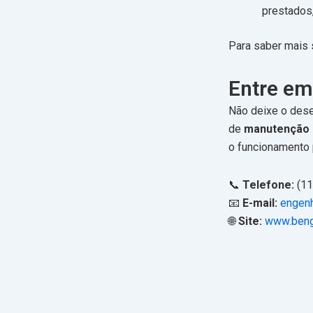
prestados,
Para saber mais
Entre em
Não deixe o des
de
manutenção 
o funcionamento 
📞
Telefone:
(11
📧
E-mail:
engenh
🌐
Site:
www.beng