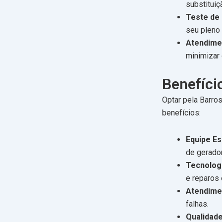
substituiç
Teste de
seu pleno
Atendime
minimizar 
Benefíci
Optar pela Barro
benefícios:
Equipe Es
de gerado
Tecnolog
e reparos 
Atendime
falhas.
Qualidade