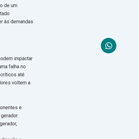
ão de um
stado
der às demandas
 podem impactar
uma falha no
ríticos até
dores voltem a
ponentes e
 gerador.
gerador,