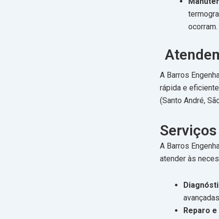
Manuten
termogra
ocorram.
Atendem
A Barros Engenha
rápida e eficien
(Santo André, Sã
Serviços
A Barros Engenha
atender às neces
Diagnósti
avançadas 
Reparo e 