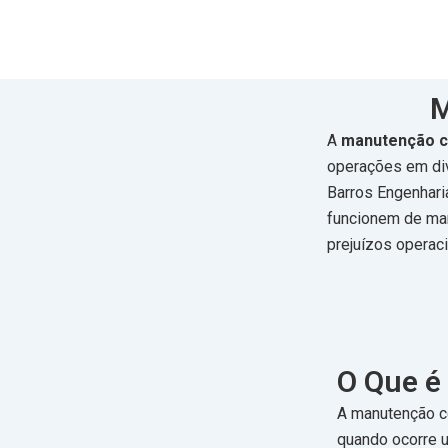
Skip
to
content
M
A
manutenção c
operações em div
Barros Engenhari
funcionem de man
prejuízos operaci
O Que é
A manutenção c
quando ocorre u