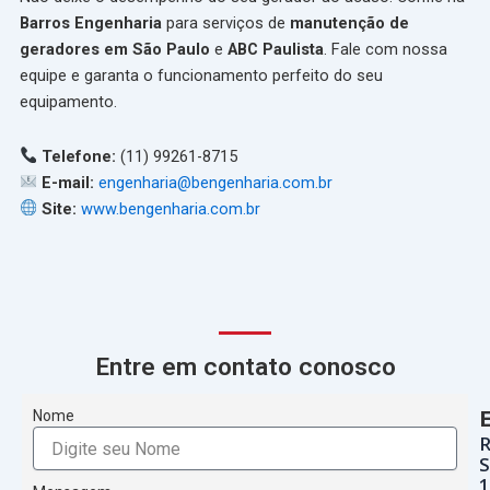
Barros Engenharia
para serviços de
manutenção de
geradores em São Paulo
e
ABC Paulista
. Fale com nossa
equipe e garanta o funcionamento perfeito do seu
equipamento.
Telefone:
(11) 99261-8715
E-mail:
engenharia@bengenharia.com.br
Site:
www.bengenharia.com.br
Entre em contato conosco
Nome
S
1