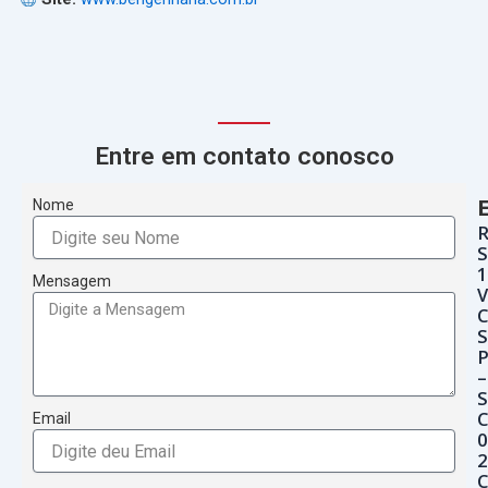
Entre em contato conosco
Nome
S
1
Mensagem
V
C
S
P
–
C
Email
0
2
C