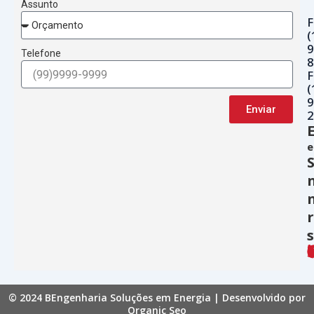
Assunto
F
(
9
Telefone
8
F
(
9
Enviar
2
e
s
© 2024 BEngenharia Soluções em Energia | Desenvolvido por
Organic Seo